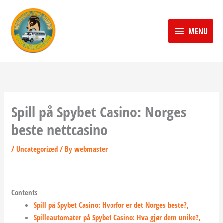
Skip
MENU
to
content
MENU
Spill på Spybet Casino: Norges
beste nettcasino
/
Uncategorized
/ By
webmaster
Contents
Spill på Spybet Casino: Hvorfor er det Norges beste?,
Spilleautomater på Spybet Casino: Hva gjør dem unike?,