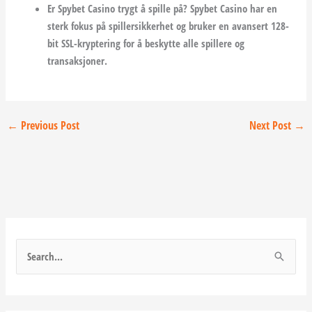
Er Spybet Casino trygt å spille på? Spybet Casino har en
sterk fokus på spillersikkerhet og bruker en avansert 128-
bit SSL-kryptering for å beskytte alle spillere og
transaksjoner.
←
Previous Post
Next Post
→
S
e
a