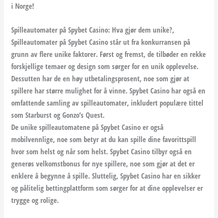
i Norge!
Spilleautomater på Spybet Casino: Hva gjør dem unike?,
Spilleautomater på Spybet Casino står ut fra konkurransen på
grunn av flere unike faktorer. Først og fremst, de tilbøder en rekke
forskjellige temaer og design som sørger for en unik opplevelse.
Dessutten har de en høy utbetalingsprosent, noe som gjør at
spillere har større mulighet for å vinne. Spybet Casino har også en
omfattende samling av spilleautomater, inkludert populære tittel
som Starburst og Gonzo’s Quest.
De unike spilleautomatene på Spybet Casino er også
mobilvennlige, noe som betyr at du kan spille dine favorittspill
hvor som helst og når som helst. Spybet Casino tilbyr også en
generøs velkomstbonus for nye spillere, noe som gjør at det er
enklere å begynne å spille. Sluttelig, Spybet Casino har en sikker
og pålitelig bettingplattform som sørger for at dine opplevelser er
trygge og rolige.