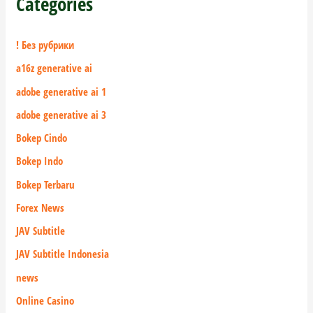
Categories
! Без рубрики
a16z generative ai
adobe generative ai 1
adobe generative ai 3
Bokep Cindo
Bokep Indo
Bokep Terbaru
Forex News
JAV Subtitle
JAV Subtitle Indonesia
news
Online Casino