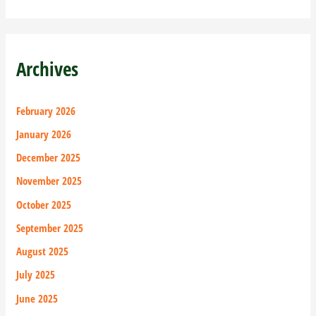
Archives
February 2026
January 2026
December 2025
November 2025
October 2025
September 2025
August 2025
July 2025
June 2025