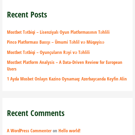
r
Recent Posts
c
h
f
Mostbet Tətbiqi – Lisenziyalı Oyun Platformasının Təhlili
o
Pinco Platforması Baxışı – Ümumi Təhlil və Müqayisə
r
Mostbet Tətbiqi – Oyunçuların Rəyi və Təhlili
:
Mostbet Platform Analysis – A Data-Driven Review for European
Users
1 Ayda Mosbet Onlayn Kazino Oynamaq: Azerbaycanda Keyfin Alin
Recent Comments
A WordPress Commenter
on
Hello world!