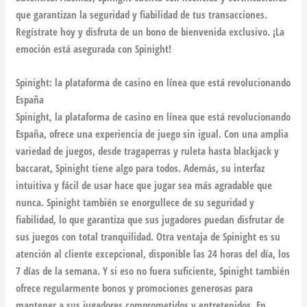
que garantizan la seguridad y fiabilidad de tus transacciones.
Regístrate hoy y disfruta de un bono de bienvenida exclusivo. ¡La
emoción está asegurada con Spinight!
Spinight: la plataforma de casino en línea que está revolucionando
España
Spinight, la plataforma de casino en línea que está revolucionando
España, ofrece una experiencia de juego sin igual. Con una amplia
variedad de juegos, desde tragaperras y ruleta hasta blackjack y
baccarat, Spinight tiene algo para todos. Además, su interfaz
intuitiva y fácil de usar hace que jugar sea más agradable que
nunca. Spinight también se enorgullece de su seguridad y
fiabilidad, lo que garantiza que sus jugadores puedan disfrutar de
sus juegos con total tranquilidad. Otra ventaja de Spinight es su
atención al cliente excepcional, disponible las 24 horas del día, los
7 días de la semana. Y si eso no fuera suficiente, Spinight también
ofrece regularmente bonos y promociones generosas para
mantener a sus jugadores comprometidos y entretenidos. En