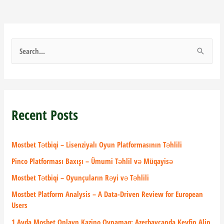
S
e
a
r
Recent Posts
c
h
f
Mostbet Tətbiqi – Lisenziyalı Oyun Platformasının Təhlili
o
Pinco Platforması Baxışı – Ümumi Təhlil və Müqayisə
r
Mostbet Tətbiqi – Oyunçuların Rəyi və Təhlili
:
Mostbet Platform Analysis – A Data-Driven Review for European
Users
1 Ayda Mosbet Onlayn Kazino Oynamaq: Azerbaycanda Keyfin Alin