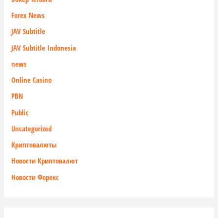
Forex News
JAV Subtitle
JAV Subtitle Indonesia
news
Online Casino
PBN
Public
Uncategorized
Криптовалюты
Новости Криптовалют
Новости Форекс