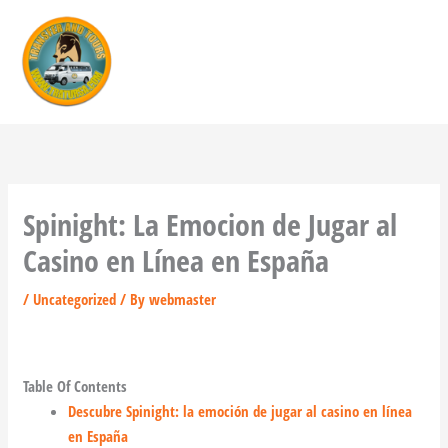
Skip
to
content
Spinight: La Emocion de Jugar al
Casino en Línea en España
/
Uncategorized
/ By
webmaster
Table Of Contents
Descubre Spinight: la emoción de jugar al casino en línea
en España