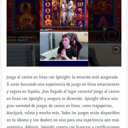
Juega al casino en línea con Spinight: la emoción está asegurada
Si estás buscando una experiencia de juego en línea emocionante
y segura en España, ¡has llegado al lugar correcto! Juega al casino
en línea con Spinight y asegura tu diversión. Spinight ofrece una
gran variedad de juegos de casino en línea, como tragaperras,
blackjack, ruleta y mucho más. Todos los juegos están disponibles
en tu idioma y con dealers en vivo para una experiencia aún más
auténtica. Además, Spinight cuenta con licencias y certificaciones