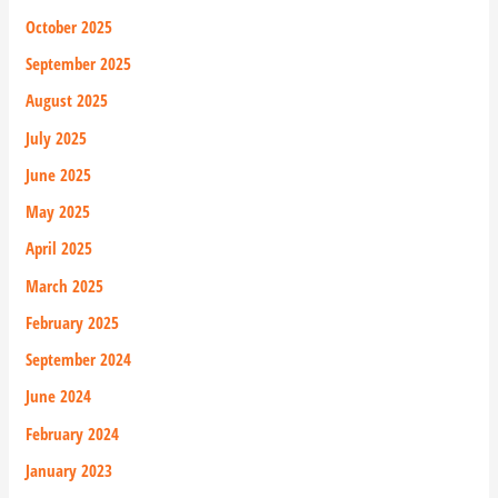
October 2025
September 2025
August 2025
July 2025
June 2025
May 2025
April 2025
March 2025
February 2025
September 2024
June 2024
February 2024
January 2023