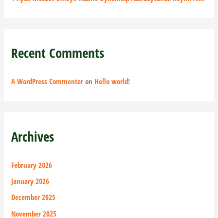
Recent Comments
A WordPress Commenter
on
Hello world!
Archives
February 2026
January 2026
December 2025
November 2025