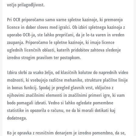
večjo prilagodljivost.
Pri OCR priporočamo samo varne spletne kazinoje, ki premorejo
licence in dober sloves med igralci. Ob izbiri spletnega kazinoja z
uporabo OCR-ja, ste lahko prepričani, da je le-ta varen in vreden
zaupanja. Priporočamo le spletne kazinoje, ki imajo licence
uglednih licenčnih oblasti, katerih pridobitev zahteva sledenje
izredno strogim pravilom ter postopkom.
Izbira skrbi za vsako željo, od klasičnih kolutov do naprednih video
možnosti, ki vsebujejo različne mehanike, strukture plačilne linije
in bonus funkcij. Spodaj je pregled glavnih vrst, vključno z
njihovimi značilnimi elementi in značilnimi primeri igre, ki vam
bodo pomagali izbrati. Vedno si lahko ogledate pomembne
statistike in opozorila o računu, ne da bi morali dotikati kaj
dodatnega.
Ko je opravka z resničnim denarjem je izredno pomembno, da se,