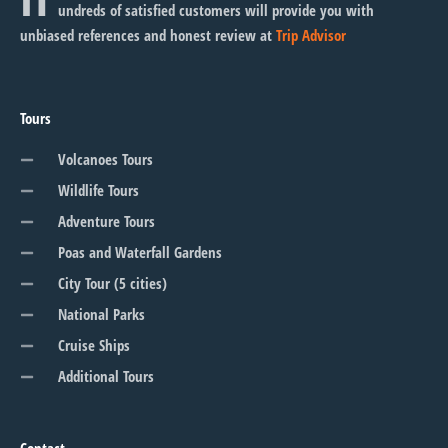
undreds of satisfied customers will provide you with
unbiased references and honest review at
Trip Advisor
Tours
Volcanoes Tours
Wildlife Tours
Adventure Tours
Poas and Waterfall Gardens
City Tour (5 cities)
National Parks
Cruise Ships
Additional Tours