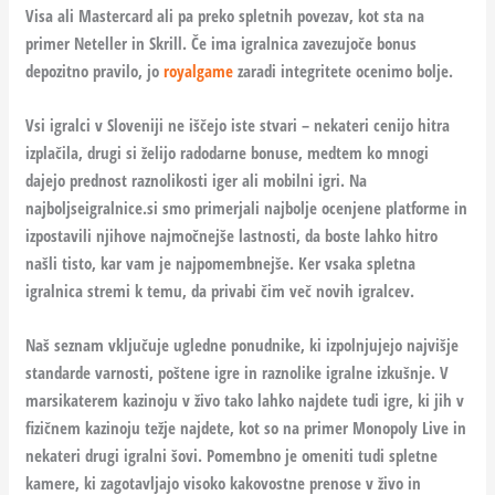
Visa ali Mastercard ali pa preko spletnih povezav, kot sta na
primer Neteller in Skrill. Če ima igralnica zavezujoče bonus
depozitno pravilo, jo
royalgame
zaradi integritete ocenimo bolje.
Vsi igralci v Sloveniji ne iščejo iste stvari – nekateri cenijo hitra
izplačila, drugi si želijo radodarne bonuse, medtem ko mnogi
dajejo prednost raznolikosti iger ali mobilni igri. Na
najboljseigralnice.si smo primerjali najbolje ocenjene platforme in
izpostavili njihove najmočnejše lastnosti, da boste lahko hitro
našli tisto, kar vam je najpomembnejše. Ker vsaka spletna
igralnica stremi k temu, da privabi čim več novih igralcev.
Naš seznam vključuje ugledne ponudnike, ki izpolnjujejo najvišje
standarde varnosti, poštene igre in raznolike igralne izkušnje. V
marsikaterem kazinoju v živo tako lahko najdete tudi igre, ki jih v
fizičnem kazinoju težje najdete, kot so na primer Monopoly Live in
nekateri drugi igralni šovi. Pomembno je omeniti tudi spletne
kamere, ki zagotavljajo visoko kakovostne prenose v živo in