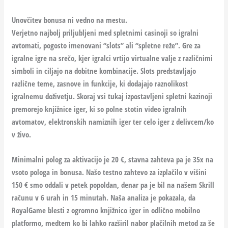
Unovčitev bonusa ni vedno na mestu.
Verjetno najbolj priljubljeni med spletnimi casinoji so igralni
avtomati, pogosto imenovani “slots” ali “spletne reže”. Gre za
igralne igre na srečo, kjer igralci vrtijo virtualne valje z različnimi
simboli in ciljajo na dobitne kombinacije. Slots predstavljajo
različne teme, zasnove in funkcije, ki dodajajo raznolikost
igralnemu doživetju. Skoraj vsi tukaj izpostavljeni spletni kazinoji
premorejo knjižnice iger, ki so polne stotin video igralnih
avtomatov, elektronskih namiznih iger ter celo iger z delivcem/ko
v živo.
Minimalni polog za aktivacijo je 20 €, stavna zahteva pa je 35x na
vsoto pologa in bonusa. Našo testno zahtevo za izplačilo v višini
150 € smo oddali v petek popoldan, denar pa je bil na našem Skrill
računu v 6 urah in 15 minutah. Naša analiza je pokazala, da
RoyalGame blesti z ogromno knjižnico iger in odlično mobilno
platformo, medtem ko bi lahko razširil nabor plačilnih metod za še