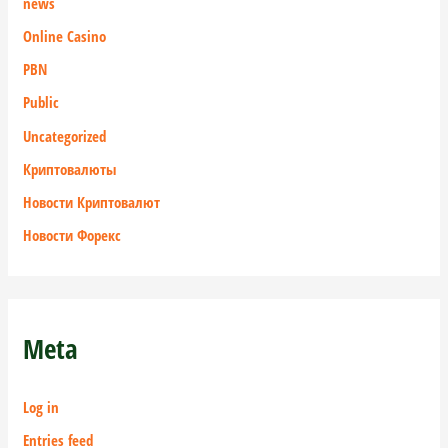
news
Online Casino
PBN
Public
Uncategorized
Криптовалюты
Новости Криптовалют
Новости Форекс
Meta
Log in
Entries feed