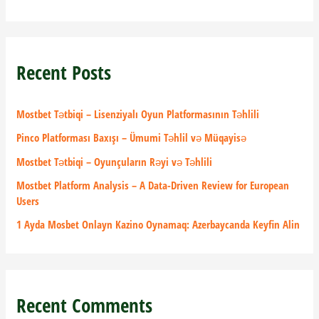
e
a
r
Recent Posts
c
h
f
Mostbet Tətbiqi – Lisenziyalı Oyun Platformasının Təhlili
o
Pinco Platforması Baxışı – Ümumi Təhlil və Müqayisə
r
Mostbet Tətbiqi – Oyunçuların Rəyi və Təhlili
:
Mostbet Platform Analysis – A Data-Driven Review for European
Users
1 Ayda Mosbet Onlayn Kazino Oynamaq: Azerbaycanda Keyfin Alin
Recent Comments