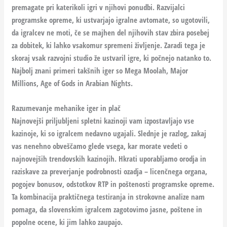
premagate pri katerikoli igri v njihovi ponudbi. Razvijalci
programske opreme, ki ustvarjajo igralne avtomate, so ugotovili,
da igralcev ne moti, če se majhen del njihovih stav zbira posebej
za dobitek, ki lahko vsakomur spremeni življenje. Zaradi tega je
skoraj vsak razvojni studio že ustvaril igre, ki počnejo natanko to.
Najbolj znani primeri takšnih iger so Mega Moolah, Major
Millions, Age of Gods in Arabian Nights.
Razumevanje mehanike iger in plač
Najnovejši priljubljeni spletni kazinoji vam izpostavljajo vse
kazinoje, ki so igralcem nedavno ugajali. Slednje je razlog, zakaj
vas nenehno obveščamo glede vsega, kar morate vedeti o
najnovejših trendovskih kazinojih. Hkrati uporabljamo orodja in
raziskave za preverjanje podrobnosti ozadja – licenčnega organa,
pogojev bonusov, odstotkov RTP in poštenosti programske opreme.
Ta kombinacija praktičnega testiranja in strokovne analize nam
pomaga, da slovenskim igralcem zagotovimo jasne, poštene in
popolne ocene, ki jim lahko zaupajo.