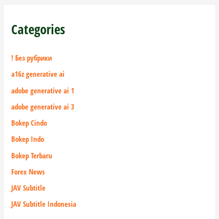
Categories
! Без рубрики
a16z generative ai
adobe generative ai 1
adobe generative ai 3
Bokep Cindo
Bokep Indo
Bokep Terbaru
Forex News
JAV Subtitle
JAV Subtitle Indonesia