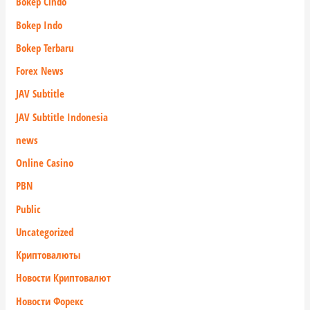
Bokep Cindo
Bokep Indo
Bokep Terbaru
Forex News
JAV Subtitle
JAV Subtitle Indonesia
news
Online Casino
PBN
Public
Uncategorized
Криптовалюты
Новости Криптовалют
Новости Форекс