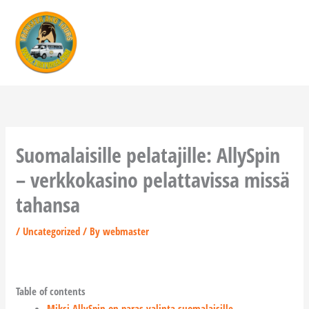
Skip
to
content
Suomalaisille pelatajille: AllySpin
– verkkokasino pelattavissa missä
tahansa
/
Uncategorized
/ By
webmaster
Table of contents
Miksi AllySpin on paras valinta suomalaisille