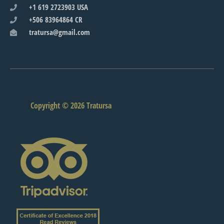
+1 619 2723903 USA
+506 83964864 CR
tratursa@gmail.com
Copyright © 2026 Tratursa