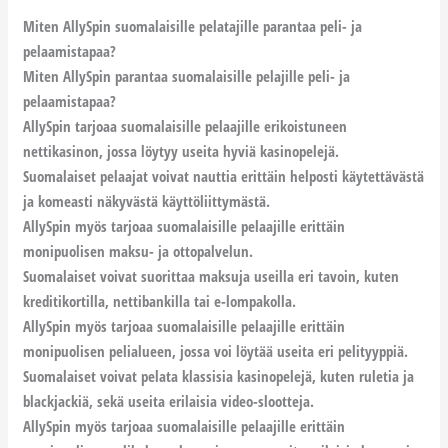
Miten AllySpin suomalaisille pelatajille parantaa peli- ja
pelaamistapaa?
Miten AllySpin parantaa suomalaisille pelajille peli- ja
pelaamistapaa?
AllySpin tarjoaa suomalaisille pelaajille erikoistuneen
nettikasinon, jossa löytyy useita hyviä kasinopelejä.
Suomalaiset pelaajat voivat nauttia erittäin helposti käytettävästä
ja komeasti näkyvästä käyttöliittymästä.
AllySpin myös tarjoaa suomalaisille pelaajille erittäin
monipuolisen maksu- ja ottopalvelun.
Suomalaiset voivat suorittaa maksuja useilla eri tavoin, kuten
kreditikortilla, nettibankilla tai e-lompakolla.
AllySpin myös tarjoaa suomalaisille pelaajille erittäin
monipuolisen pelialueen, jossa voi löytää useita eri pelityyppiä.
Suomalaiset voivat pelata klassisia kasinopelejä, kuten ruletia ja
blackjackiä, sekä useita erilaisia video-slootteja.
AllySpin myös tarjoaa suomalaisille pelaajille erittäin