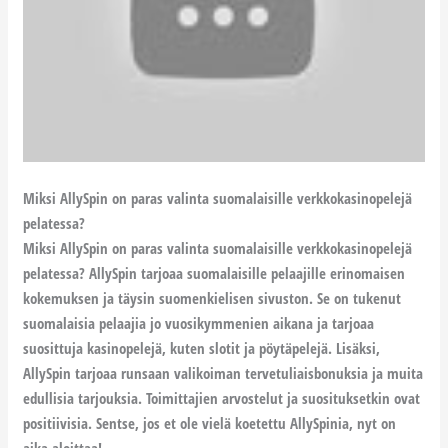
Miksi AllySpin on paras valinta suomalaisille verkkokasinopelejä
pelatessa?
Miksi AllySpin on paras valinta suomalaisille verkkokasinopelejä
pelatessa? AllySpin tarjoaa suomalaisille pelaajille erinomaisen
kokemuksen ja täysin suomenkielisen sivuston. Se on tukenut
suomalaisia pelaajia jo vuosikymmenien aikana ja tarjoaa
suosittuja kasinopelejä, kuten slotit ja pöytäpelejä. Lisäksi,
AllySpin tarjoaa runsaan valikoiman tervetuliaisbonuksia ja muita
edullisia tarjouksia. Toimittajien arvostelut ja suosituksetkin ovat
positiivisia. Sentse, jos et ole vielä koetettu AllySpinia, nyt on