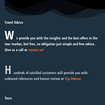
Travel Advice
W
e provide you with the insights and the best offers in the
tour market, feel free, no obligation just simple and free advice.
Give us a call or
contact us!
H
undreds of satisfied customers will provide you with
unbiased references and honest review at
Trip Advisor
Tours