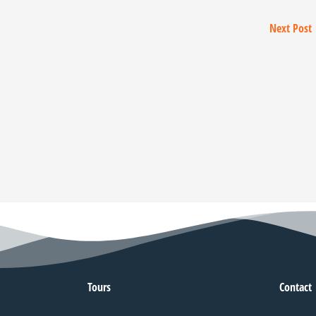
Next Post
Tours
Contact