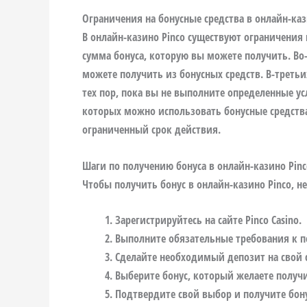
Ограничения на бонусные средства в онлайн-каз
В онлайн-казино Pinco существуют ограничения 
сумма бонуса, которую вы можете получить. Во
можете получить из бонусных средств. В-третьих
тех пор, пока вы не выполните определенные ус
которых можно использовать бонусные средства
ограниченный срок действия.
Шаги по получению бонуса в онлайн-казино Pinc
Чтобы получить бонус в онлайн-казино Pinco, 
Зарегистрируйтесь на сайте Pinco Casino.
Выполните обязательные требования к п
Сделайте необходимый депозит на свой с
Выберите бонус, который желаете получи
Подтвердите свой выбор и получите бону