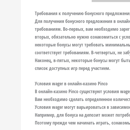
Требования к получению бонусного предложения
Для получения бонусного предложения в онлай
требованиям. Во-первых, вам необходимо зареги
вторых, обязательно нужно ознакомиться с усл
некоторые бонусы могут требовать минимальны
соответствует требованиям. В-четвертых, не за
Наконец, в-пятых, некоторые бонусы могут быт
список доступных игр перед участием.
Условия wager в онлайн-казино Pinco
В онлайн-казино Pinco существуют условия wage
Вам необходимо сделать определенное количест
Условия wager могут варьироваться в зависимос
Например, для бонуса на депозит может потребо
Поэтому прежде чем начинать играть, ознакомьт