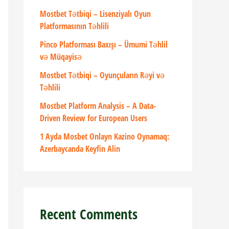
f
Mostbet Tətbiqi – Lisenziyalı Oyun
Platformasının Təhlili
o
r
Pinco Platforması Baxışı – Ümumi Təhlil
və Müqayisə
:
Mostbet Tətbiqi – Oyunçuların Rəyi və
Təhlili
Mostbet Platform Analysis – A Data-
Driven Review for European Users
1 Ayda Mosbet Onlayn Kazino Oynamaq:
Azerbaycanda Keyfin Alin
Recent Comments