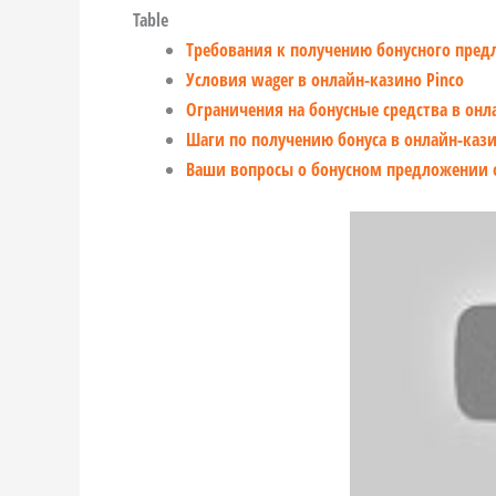
Table
Требования к получению бонусного пред
Условия wager в онлайн-казино Pinco
Ограничения на бонусные средства в онл
Шаги по получению бонуса в онлайн-кази
Ваши вопросы о бонусном предложении о