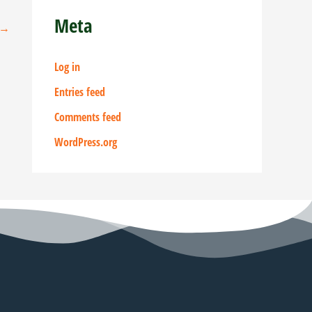
Meta
→
Log in
Entries feed
Comments feed
WordPress.org