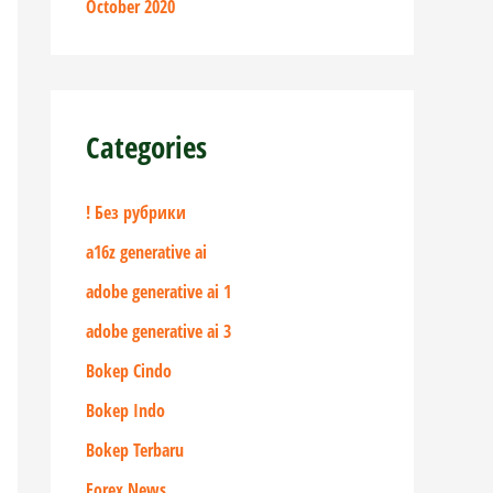
October 2020
Categories
! Без рубрики
a16z generative ai
adobe generative ai 1
adobe generative ai 3
Bokep Cindo
Bokep Indo
Bokep Terbaru
Forex News