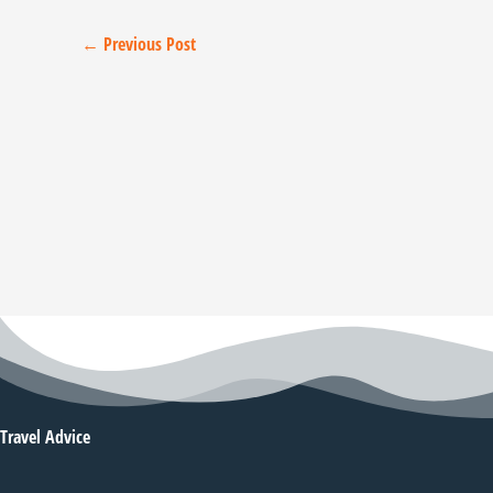
←
Previous Post
Travel Advice