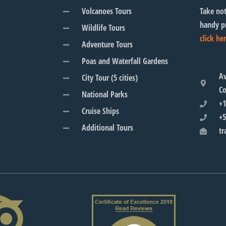
Volcanoes Tours
Take not
handy pr
Wildlife Tours
click her
Adventure Tours
Poas and Waterfall Gardens
Av
City Tour (5 cities)
Co
National Parks
+1
Cruise Ships
+5
Additional Tours
tr