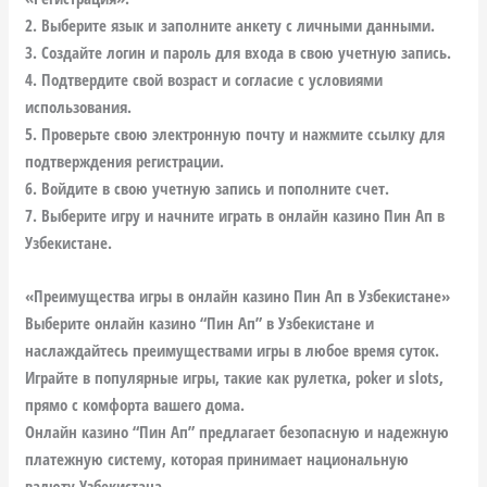
2. Выберите язык и заполните анкету с личными данными.
3. Создайте логин и пароль для входа в свою учетную запись.
4. Подтвердите свой возраст и согласие с условиями
использования.
5. Проверьте свою электронную почту и нажмите ссылку для
подтверждения регистрации.
6. Войдите в свою учетную запись и пополните счет.
7. Выберите игру и начните играть в онлайн казино Пин Ап в
Узбекистане.
«Преимущества игры в онлайн казино Пин Ап в Узбекистане»
Выберите онлайн казино “Пин Ап” в Узбекистане и
наслаждайтесь преимуществами игры в любое время суток.
Играйте в популярные игры, такие как рулетка, poker и slots,
прямо с комфорта вашего дома.
Онлайн казино “Пин Ап” предлагает безопасную и надежную
платежную систему, которая принимает национальную
валюту Узбекистана.