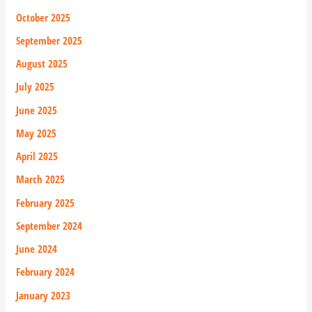
October 2025
September 2025
August 2025
July 2025
June 2025
May 2025
April 2025
March 2025
February 2025
September 2024
June 2024
February 2024
January 2023