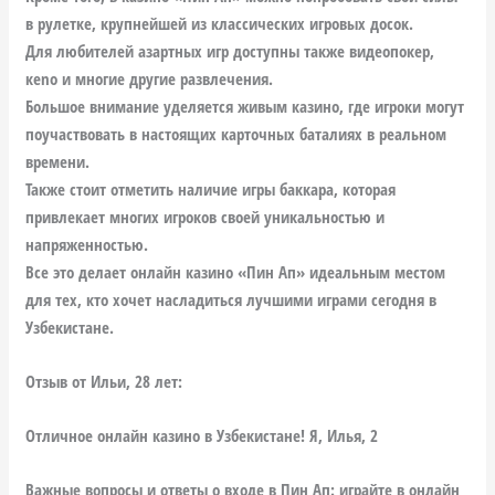
в рулетке, крупнейшей из классических игровых досок.
Для любителей азартных игр доступны также видеопокер,
кeno и многие другие развлечения.
Большое внимание уделяется живым казино, где игроки могут
поучаствовать в настоящих карточных баталиях в реальном
времени.
Также стоит отметить наличие игры баккара, которая
привлекает многих игроков своей уникальностью и
напряженностью.
Все это делает онлайн казино «Пин Ап» идеальным местом
для тех, кто хочет насладиться лучшими играми сегодня в
Узбекистане.
Отзыв от Ильи, 28 лет:
Отличное онлайн казино в Узбекистане! Я, Илья, 2
Важные вопросы и ответы о входе в Пин Ап: играйте в онлайн