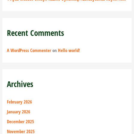
Recent Comments
A WordPress Commenter
on
Hello world!
Archives
February 2026
January 2026
December 2025
November 2025