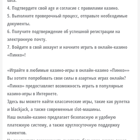
data.
4. Подтвердите свой age и согласие с правилами казино.
5. Выполните проверочный процесс, отправьте необходимые
документы.
6. Получите подтверждение об успешной регистрации на
электронную почту.
7. Войдите в свой аккаунт и начните играть в онлайн-казино
«Пинко»!
«Играйте в любимые казино-игры в онлайн-казино «Пинко»»
Вы хотите попробовать свои силы в азартных играх онлайн?
«Пинко» предоставляет возможность играть в популярные
казино-игры в Интернете.
Здесь вы можете найти классические игры, такие как рулетка
и blackjack, а также современные slot-машины.
Наш онлайн-казино предлагает безопасную и удобную
платежную систему, а также круглосуточную поддержку
клиентов.