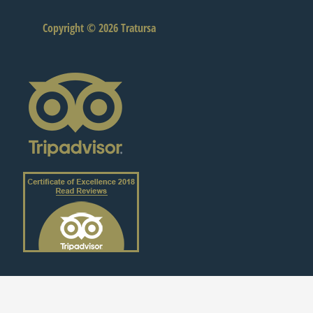
Copyright © 2026 Tratursa