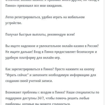
Пинко» превзошел все мои ожидания.
Легко регистрироваться, удобно играть на мобильном
устройстве.
Получал быстрые выплаты, рекомендую всем!
Вы ищете надежное и увлекательное онлайн-казино в России?
Не ищите дальше! Вход в Пинко предоставляет безопасную и
удобную платформу для онлайн-игр.
Как зарегистрироваться в Пинко? Просто нажмите на кнопку
“Играть сейчас” и заполните необходимую информацию для
создания своей учетной записи.
Возникают проблемы с входом в Пинко? Наши специалисты по
поддержке доступны 24/7, чтобы помочь решить любые
проблемы, которые вы можете столкнуться.