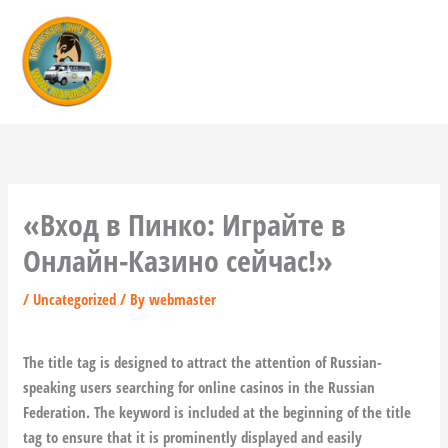
Skip
to
content
«Вход в Пинко: Играйте в
Онлайн-Казино сейчас!»
/
Uncategorized
/ By
webmaster
The title tag is designed to attract the attention of Russian-
speaking users searching for online casinos in the Russian
Federation. The keyword is included at the beginning of the title
tag to ensure that it is prominently displayed and easily