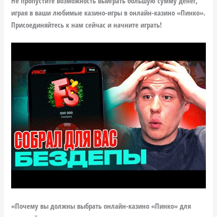
Не пропустите возможность выиграть большую сумму денег,
играя в ваши любимые казино-игры в онлайн-казино «Пинко».
Присоединяйтесь к нам сейчас и начните играть!
«Почему вы должны выбрать онлайн-казино «Пинко» для