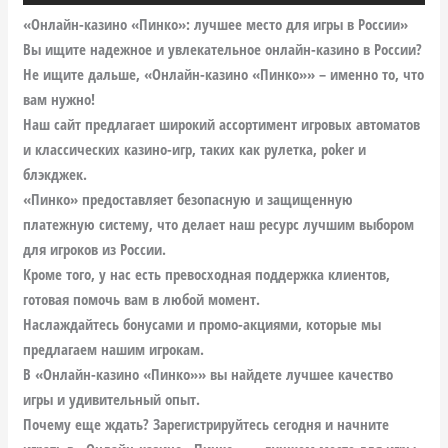
«Онлайн-казино «Пинко»: лучшее место для игры в России»
Вы ищите надежное и увлекательное онлайн-казино в России?
Не ищите дальше, «Онлайн-казино «Пинко»» – именно то, что
вам нужно!
Наш сайт предлагает широкий ассортимент игровых автоматов
и классических казино-игр, таких как рулетка, poker и
блэкджек.
«Пинко» предоставляет безопасную и защищенную
платежную систему, что делает наш ресурс лучшим выбором
для игроков из России.
Кроме того, у нас есть превосходная поддержка клиентов,
готовая помочь вам в любой момент.
Наслаждайтесь бонусами и промо-акциями, которые мы
предлагаем нашим игрокам.
В «Онлайн-казино «Пинко»» вы найдете лучшее качество
игры и удивительный опыт.
Почему еще ждать? Зарегистрируйтесь сегодня и начните