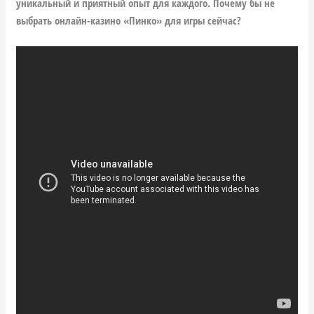
уникальный и приятный опыт для каждого. Почему бы не
выбрать онлайн-казино «Пинко» для игры сейчас?