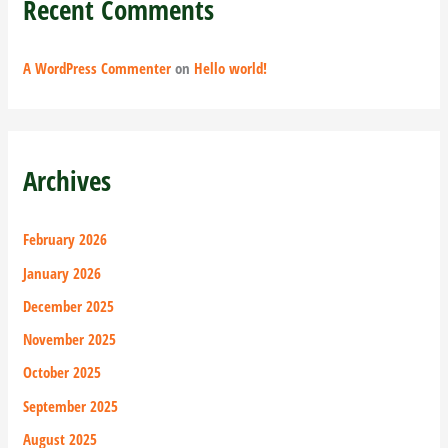
Recent Comments
A WordPress Commenter
on
Hello world!
Archives
February 2026
January 2026
December 2025
November 2025
October 2025
September 2025
August 2025