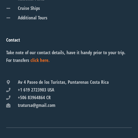
Cruise Ships
Additional Tours
Contact
Take note of our contact details, have it handy prior to your trip.
For transfers
click here.
Av 4 Paseo de los Turistas, Puntarenas Costa Rica
+1 619 2723903 USA
+506 83964864 CR
tratursa@gmail.com