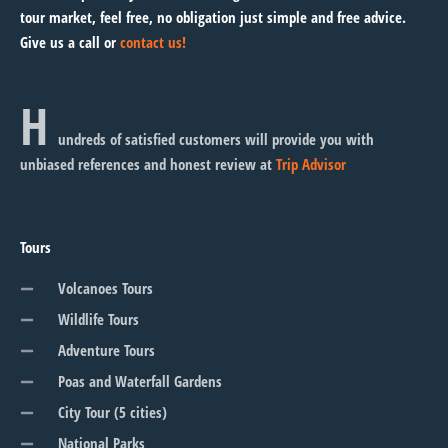
tour market, feel free, no obligation just simple and free advice.
Give us a call or
contact us!
H
undreds of satisfied customers will provide you with
unbiased references and honest review at
Trip Advisor
Tours
Volcanoes Tours
Wildlife Tours
Adventure Tours
Poas and Waterfall Gardens
City Tour (5 cities)
National Parks