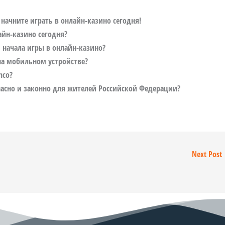
 начните играть в онлайн-казино сегодня!
лайн-казино сегодня?
и начала игры в онлайн-казино?
 на мобильном устройстве?
nco?
пасно и законно для жителей Российской Федерации?
Next Post