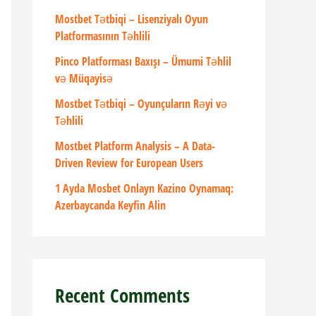
f
Mostbet Tətbiqi – Lisenziyalı Oyun
Platformasının Təhlili
o
r
Pinco Platforması Baxışı – Ümumi Təhlil
və Müqayisə
:
Mostbet Tətbiqi – Oyunçuların Rəyi və
Təhlili
Mostbet Platform Analysis – A Data-
Driven Review for European Users
1 Ayda Mosbet Onlayn Kazino Oynamaq:
Azerbaycanda Keyfin Alin
Recent Comments