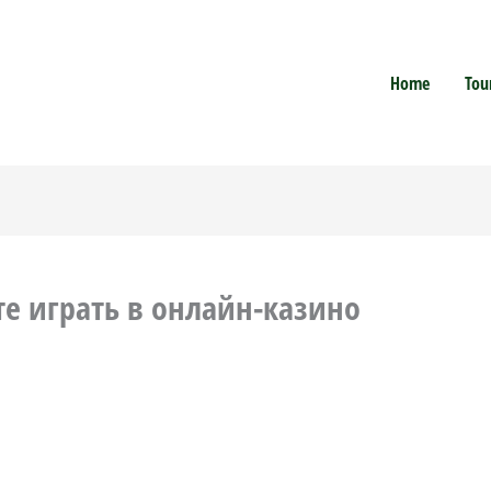
Home
Tou
те играть в онлайн-казино