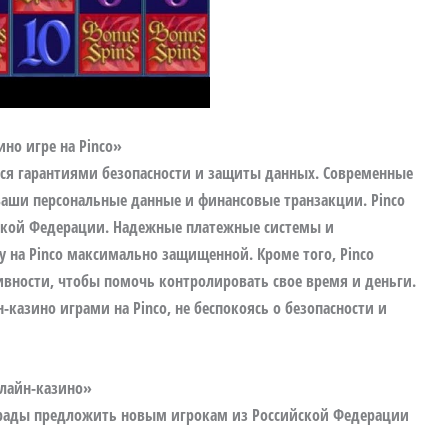
но игре на Pinco»
тся гарантиями безопасности и защиты данных. Современные
ши персональные данные и финансовые транзакции. Pinco
ийской Федерации. Надежные платежные системы и
у на Pinco максимально защищенной. Кроме того, Pinco
вности, чтобы помочь контролировать свое время и деньги.
казино играми на Pinco, не беспокоясь о безопасности и
нлайн-казино»
 рады предложить новым игрокам из Российской Федерации