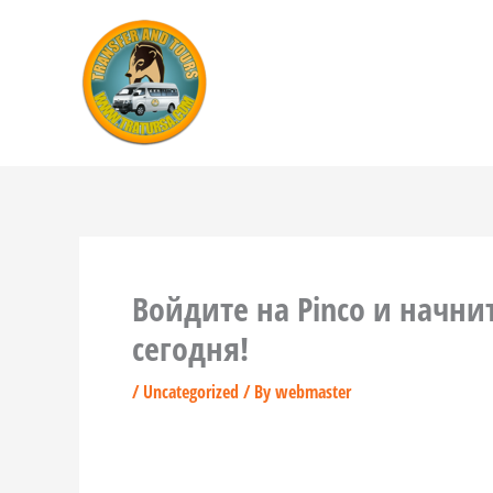
Skip
to
content
Войдите на Pinco и начни
сегодня!
/
Uncategorized
/ By
webmaster