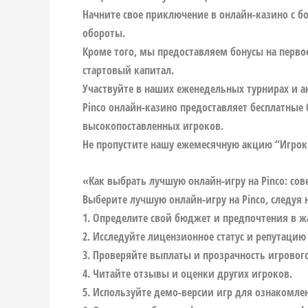
Начните свое приключение в онлайн-казино с б
обороты.
Кроме того, мы предоставляем бонусы на перво
стартовый капитал.
Участвуйте в наших еженедельных турнирах и а
Pinco онлайн-казино предоставляет бесплатные
высокопоставленных игроков.
Не пропустите нашу ежемесячную акцию “Игрок
«Как выбрать лучшую онлайн-игру на Pinco: со
Выберите лучшую онлайн-игру на Pinco, следу
1. Определите свой бюджет и предпочтения в ж
2. Исследуйте лицензионное статус и репутацию
3. Проверяйте выплаты и прозрачность игрового
4. Читайте отзывы и оценки других игроков.
5. Используйте демо-версии игр для ознакомле