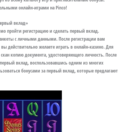
тельными онлайн-играми на Pinco!
первый вклад»
имо пройти регистрацию и сделать первый вклад.
 анкеты с личными данными. После регистрации вам
 вы действительно желаете играть в онлайн-казино. Для
 скан копию документа, удостоверяющего личность. После
 первый вклад, воспользовавшись одним из многих
льзоваться бонусами за первый вклад, которые предлагают