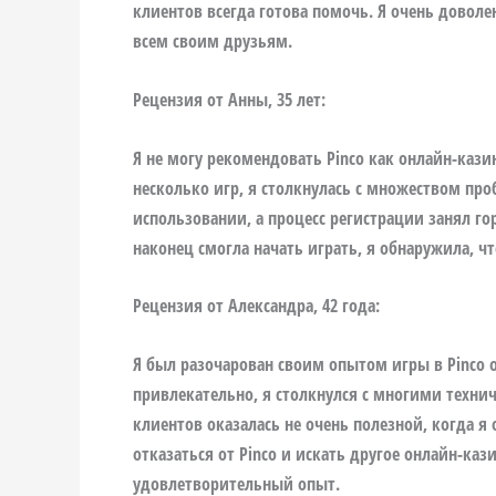
клиентов всегда готова помочь. Я очень довол
всем своим друзьям.
Рецензия от Анны, 35 лет:
Я не могу рекомендовать Pinco как онлайн-кази
несколько игр, я столкнулась с множеством пр
использовании, а процесс регистрации занял го
наконец смогла начать играть, я обнаружила, ч
Рецензия от Александра, 42 года:
Я был разочарован своим опытом игры в Pinco o
привлекательно, я столкнулся с многими техни
клиентов оказалась не очень полезной, когда я
отказаться от Pinco и искать другое онлайн-к
удовлетворительный опыт.