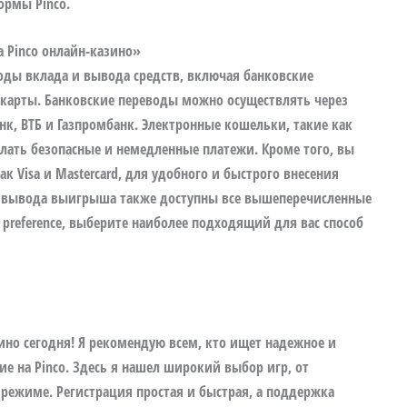
ормы Pinco.
 Pinco онлайн-казино»
оды вклада и вывода средств, включая банковские
карты. Банковские переводы можно осуществлять через
нк, ВТБ и Газпромбанк. Электронные кошельки, такие как
лать безопасные и немедленные платежи. Кроме того, вы
к Visa и Mastercard, для удобного и быстрого внесения
Для вывода выигрыша также доступны все вышеперечисленные
s preference, выберите наиболее подходящий для вас способ
зино сегодня! Я рекомендую всем, кто ищет надежное и
е на Pinco. Здесь я нашел широкий выбор игр, от
 режиме. Регистрация простая и быстрая, а поддержка