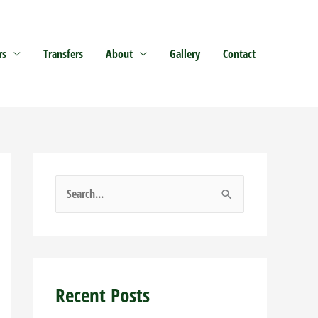
rs
Transfers
About
Gallery
Contact
S
e
a
r
c
Recent Posts
h