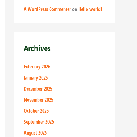
A WordPress Commenter
on
Hello world!
Archives
February 2026
January 2026
December 2025
November 2025
October 2025
September 2025
August 2025