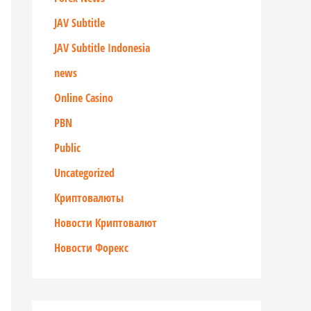
JAV Subtitle
JAV Subtitle Indonesia
news
Online Casino
PBN
Public
Uncategorized
Криптовалюты
Новости Криптовалют
Новости Форекс