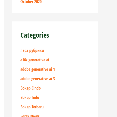
October 2020
Categories
! Без рубрики
a16z generative ai
adobe generative ai 1
adobe generative ai 3
Bokep Cindo
Bokep Indo
Bokep Terbaru
Forex News