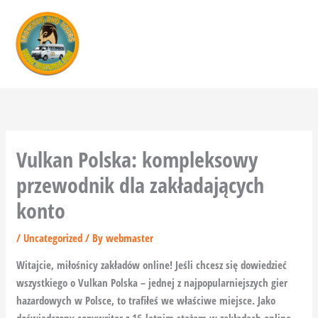
Skip
to
content
Vulkan Polska: kompleksowy
przewodnik dla zakładających
konto
/
Uncategorized
/ By
webmaster
Witajcie, miłośnicy zakładów online! Jeśli chcesz się dowiedzieć
wszystkiego o Vulkan Polska – jednej z najpopularniejszych gier
hazardowych w Polsce, to trafiłeś we właściwe miejsce. Jako
doświadczony copywriter z 16-letnim stażem w zakładach online,