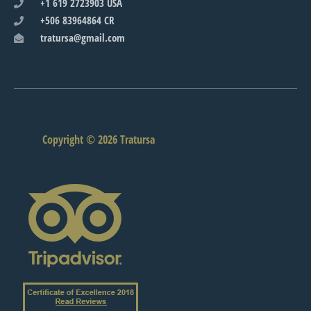
+1 619 2723903 USA
+506 83964864 CR
tratursa@gmail.com
Copyright © 2026 Tratursa