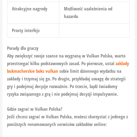
Atrakcyjne nagrody
Możliwość uzależnienia od
hazardu
Prosty interfejs
Porady dla graczy
Aby zwiększyć swoje szanse na wygraną w Vulkan Polska, warto
przestrzegać kilku podstawowych zasad. Po pierwsze, ustal
zakłady
bukmacherskie boks vulkan
sobie limit dziennego wydatku na
zakłady i trzymaj się go. Po drugie, przykładaj uwagę do strategii
gry i podejmuj decyzje rozważnie. Po trzecie, bądź świadomy
ryzyka związanego z grą i nie podejmuj decyzji impulsywnie.
Gdzie zagrać w Vulkan Polska?
Jeśli chcesz zagrać w Vulkan Polska, możesz skorzystać z jednego z
poniższych renomowanych serwisów zakładów online: