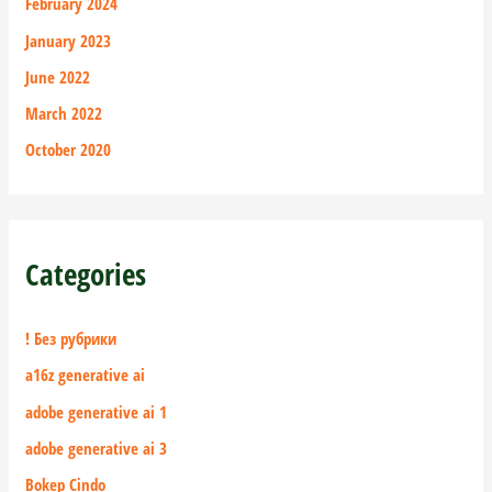
February 2024
January 2023
June 2022
March 2022
October 2020
Categories
! Без рубрики
a16z generative ai
adobe generative ai 1
adobe generative ai 3
Bokep Cindo