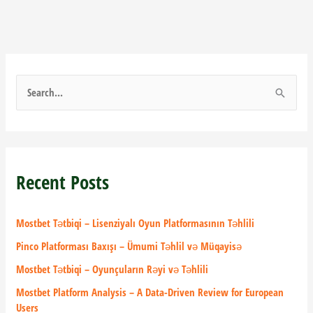
S
e
a
r
Recent Posts
c
h
f
Mostbet Tətbiqi – Lisenziyalı Oyun Platformasının Təhlili
o
Pinco Platforması Baxışı – Ümumi Təhlil və Müqayisə
r
Mostbet Tətbiqi – Oyunçuların Rəyi və Təhlili
:
Mostbet Platform Analysis – A Data-Driven Review for European
Users