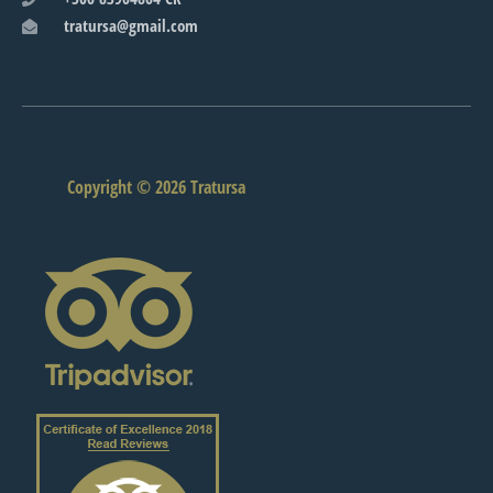
tratursa@gmail.com
Copyright © 2026 Tratursa