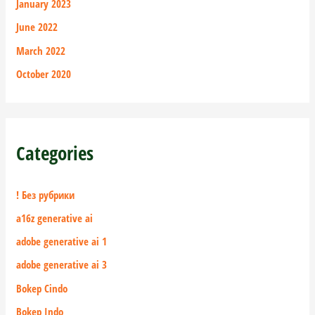
January 2023
June 2022
March 2022
October 2020
Categories
! Без рубрики
a16z generative ai
adobe generative ai 1
adobe generative ai 3
Bokep Cindo
Bokep Indo