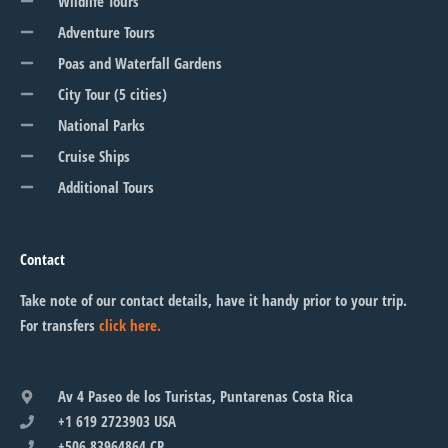
Wildlife Tours
Adventure Tours
Poas and Waterfall Gardens
City Tour (5 cities)
National Parks
Cruise Ships
Additional Tours
Contact
Take note of our contact details, have it handy prior to your trip.
For transfers
click here.
Av 4 Paseo de los Turistas, Puntarenas Costa Rica
+1 619 2723903 USA
+506 83964864 CR