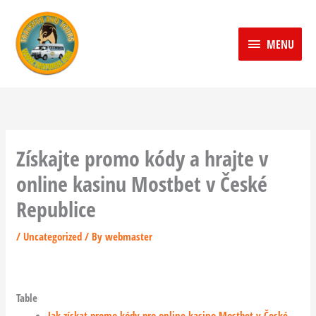
Skip
MENU
to
content
MENU
Získajte promo kódy a hrajte v
online kasinu Mostbet v České
Republice
/
Uncategorized
/ By
webmaster
Table
Jak získat promo kódy pro online kasino Mostbet v České