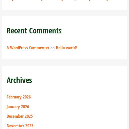
Recent Comments
A WordPress Commenter
on
Hello world!
Archives
February 2026
January 2026
December 2025
November 2025