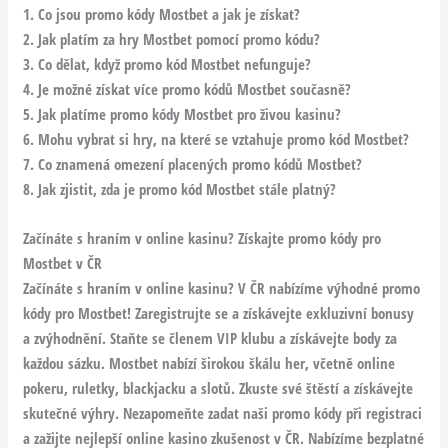
1. Co jsou promo kódy Mostbet a jak je získat?
2. Jak platím za hry Mostbet pomocí promo kódu?
3. Co dělat, když promo kód Mostbet nefunguje?
4. Je možné získat více promo kódů Mostbet současně?
5. Jak platíme promo kódy Mostbet pro živou kasinu?
6. Mohu vybrat si hry, na které se vztahuje promo kód Mostbet?
7. Co znamená omezení placených promo kódů Mostbet?
8. Jak zjistit, zda je promo kód Mostbet stále platný?
Začínáte s hraním v online kasinu? Získajte promo kódy pro
Mostbet v ČR
Začínáte s hraním v online kasinu? V ČR nabízíme výhodné promo
kódy pro Mostbet! Zaregistrujte se a získávejte exkluzivní bonusy
a zvýhodnění. Staňte se členem VIP klubu a získávejte body za
každou sázku. Mostbet nabízí širokou škálu her, včetně online
pokeru, ruletky, blackjacku a slotů. Zkuste své štěstí a získávejte
skutečné výhry. Nezapomeňte zadat naši promo kódy při registraci
a zažijte nejlepší online kasino zkušenost v ČR. Nabízíme bezplatné