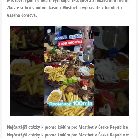
Zkuste si hru v online kasinu Mostbet a vyhráváte v komfortu
vašeho domova.
Nejčastější otázky k promo kódům pro Mostbet v České Republice
Nejčastější otázky k promo kódům pro Mostbet v České Republice: