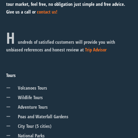
tour market, feel free, no obligation just simple and free advice.
Give us a call or
contact us!
H
undreds of satisfied customers will provide you with
unbiased references and honest review at
Trip Advisor
Tours
Volcanoes Tours
Wildlife Tours
Adventure Tours
Poas and Waterfall Gardens
City Tour (5 cities)
National Parks