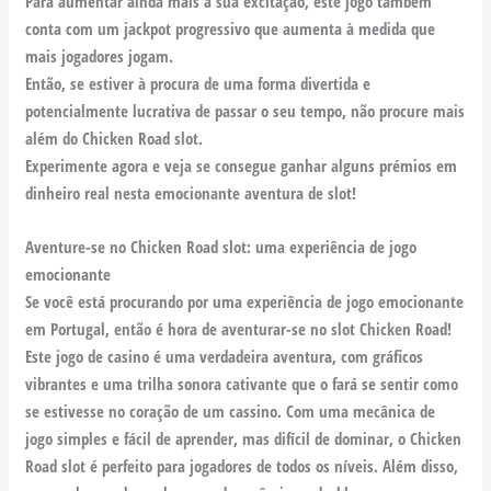
Para aumentar ainda mais a sua excitação, este jogo também
conta com um jackpot progressivo que aumenta à medida que
mais jogadores jogam.
Então, se estiver à procura de uma forma divertida e
potencialmente lucrativa de passar o seu tempo, não procure mais
além do Chicken Road slot.
Experimente agora e veja se consegue ganhar alguns prémios em
dinheiro real nesta emocionante aventura de slot!
Aventure-se no Chicken Road slot: uma experiência de jogo
emocionante
Se você está procurando por uma experiência de jogo emocionante
em Portugal, então é hora de aventurar-se no slot Chicken Road!
Este jogo de casino é uma verdadeira aventura, com gráficos
vibrantes e uma trilha sonora cativante que o fará se sentir como
se estivesse no coração de um cassino. Com uma mecânica de
jogo simples e fácil de aprender, mas difícil de dominar, o Chicken
Road slot é perfeito para jogadores de todos os níveis. Além disso,