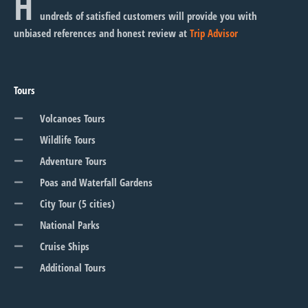
H
undreds of satisfied customers will provide you with
unbiased references and honest review at
Trip Advisor
Tours
Volcanoes Tours
Wildlife Tours
Adventure Tours
Poas and Waterfall Gardens
City Tour (5 cities)
National Parks
Cruise Ships
Additional Tours