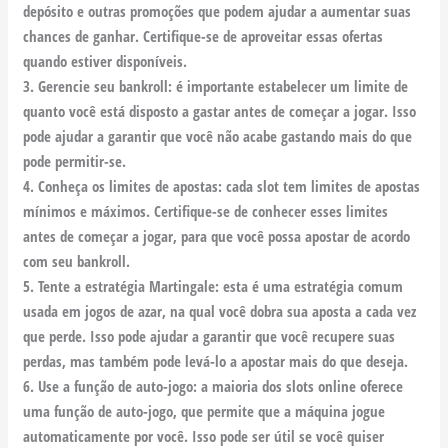
depósito e outras promoções que podem ajudar a aumentar suas
chances de ganhar. Certifique-se de aproveitar essas ofertas
quando estiver disponíveis.
3. Gerencie seu bankroll: é importante estabelecer um limite de
quanto você está disposto a gastar antes de começar a jogar. Isso
pode ajudar a garantir que você não acabe gastando mais do que
pode permitir-se.
4. Conheça os limites de apostas: cada slot tem limites de apostas
mínimos e máximos. Certifique-se de conhecer esses limites
antes de começar a jogar, para que você possa apostar de acordo
com seu bankroll.
5. Tente a estratégia Martingale: esta é uma estratégia comum
usada em jogos de azar, na qual você dobra sua aposta a cada vez
que perde. Isso pode ajudar a garantir que você recupere suas
perdas, mas também pode levá-lo a apostar mais do que deseja.
6. Use a função de auto-jogo: a maioria dos slots online oferece
uma função de auto-jogo, que permite que a máquina jogue
automaticamente por você. Isso pode ser útil se você quiser