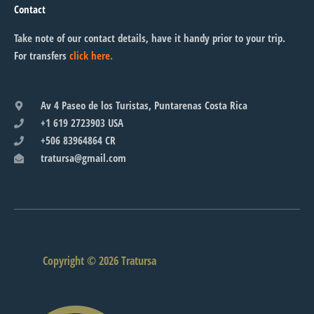
Contact
Take note of our contact details, have it handy prior to your trip.
For transfers
click here.
Av 4 Paseo de los Turistas, Puntarenas Costa Rica
+1 619 2723903 USA
+506 83964864 CR
tratursa@gmail.com
Copyright © 2026 Tratursa