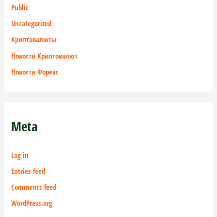
Public
Uncategorized
Криптовалюты
Новости Криптовалют
Новости Форекс
Meta
Log in
Entries feed
Comments feed
WordPress.org