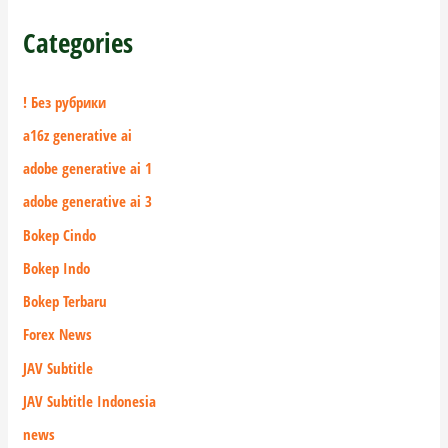
Categories
! Без рубрики
a16z generative ai
adobe generative ai 1
adobe generative ai 3
Bokep Cindo
Bokep Indo
Bokep Terbaru
Forex News
JAV Subtitle
JAV Subtitle Indonesia
news