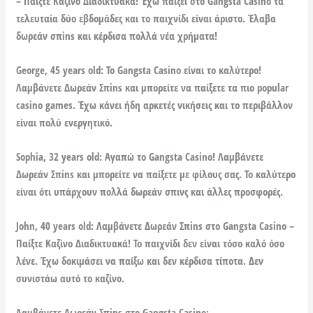
– Παίξτε Καζίνο Διαδικτυακά! Έχω παίξει στο Gangsta Casino τα
τελευταία δύο εβδομάδες και το παιχνίδι είναι άριστο. Έλαβα
δωρεάν σπins και κέρδισα πολλά νέα χρήματα!
George, 45 years old: Το Gangsta Casino είναι το καλύτερο!
Λαμβάνετε Δωρεάν Σπins και μπορείτε να παίξετε τα πιο popular
casino games. Έχω κάνει ήδη αρκετές νικήσεις και το περιβάλλον
είναι πολύ ενεργητικό.
Sophia, 32 years old: Αγαπώ το Gangsta Casino! Λαμβάνετε
Δωρεάν Σπins και μπορείτε να παίξετε με φίλους σας. Το καλύτερο
είναι ότι υπάρχουν πολλά δωρεάν σπινς και άλλες προσφορές.
John, 40 years old: Λαμβάνετε Δωρεάν Σπins στο Gangsta Casino –
Παίξτε Καζίνο Διαδικτυακά! Το παιχνίδι δεν είναι τόσο καλό όσο
λένε. Έχω δοκιμάσει να παίξω και δεν κέρδισα τίποτα. Δεν
συνιστάω αυτό το καζίνο.
Λαμβάνετε Δωρεάν Σπins στο Gangsta Casino;