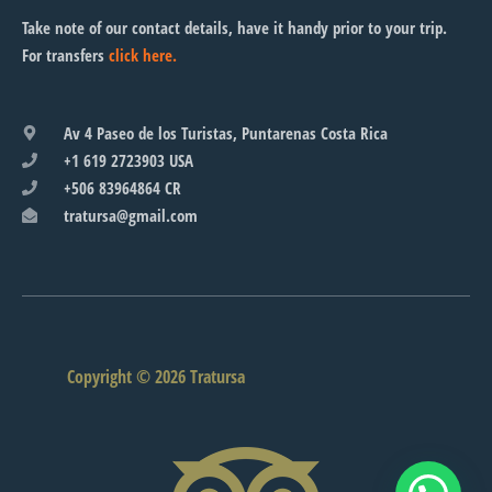
Take note of our contact details, have it handy prior to your trip.
For transfers
click here.
Av 4 Paseo de los Turistas, Puntarenas Costa Rica
+1 619 2723903 USA
+506 83964864 CR
tratursa@gmail.com
Copyright © 2026 Tratursa