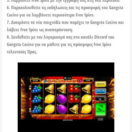
5. Λαμβάνετε Free Spins με την εγγραφή σας στη νέα περίπολο.
6. Παρακολουθείτε τις εκδήλωσεις και τις προσφορές του Gangsta
Casino για να λαμβάνετε περισσότερα Free Spins.
7. Δοκιμάστε τα νέα παιχνídia που παρέχει το Gangsta Casino και
λάβετε Free Spins ως αναπαράσταση.
8. Συνδεθείτε με τον λογαριασμό σας στο κανάλι Discord του
Gangsta Casino για να μάθετε για τις πρόσφορες Free Spins
τελευταίας Ώρας.