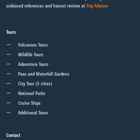
unbiased references and honest review at
Trip Advisor
Tours
Volcanoes Tours
Wildlife Tours
Adventure Tours
Poas and Waterfall Gardens
City Tour (5 cities)
National Parks
Cruise Ships
Additional Tours
Contact