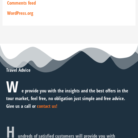
Comments feed
WordPress.org
Travel Advice
W
e provide you with the insights and the best offers in the
tour market, feel free, no obligation just simple and free advice.
Give us a call or
contact us!
H
undreds of satisfied customers will provide you with