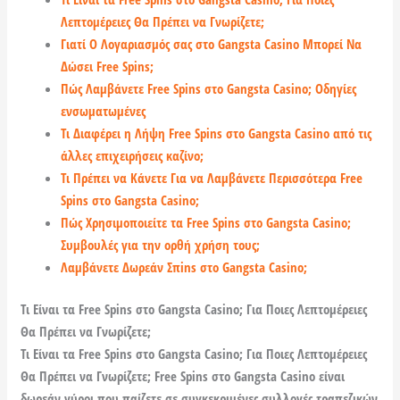
Λεπτομέρειες Θα Πρέπει να Γνωρίζετε;
Γιατί Ο Λογαριασμός σας στο Gangsta Casino Μπορεί Να
Δώσει Free Spins;
Πώς Λαμβάνετε Free Spins στο Gangsta Casino; Οδηγίες
ενσωματωμένες
Τι Διαφέρει η Λήψη Free Spins στο Gangsta Casino από τις
άλλες επιχειρήσεις καζίνο;
Τι Πρέπει να Κάνετε Για να Λαμβάνετε Περισσότερα Free
Spins στο Gangsta Casino;
Πώς Χρησιμοποιείτε τα Free Spins στο Gangsta Casino;
Συμβουλές για την ορθή χρήση τους;
Λαμβάνετε Δωρεάν Σπins στο Gangsta Casino;
Τι Είναι τα Free Spins στο Gangsta Casino; Για Ποιες Λεπτομέρειες
Θα Πρέπει να Γνωρίζετε;
Τι Είναι τα Free Spins στο Gangsta Casino; Για Ποιες Λεπτομέρειες
Θα Πρέπει να Γνωρίζετε; Free Spins στo Gangsta Casino είναι
δωρεάν γύροι που παίζετε σε συγκεκριμένες συλλογές τραπεζικών