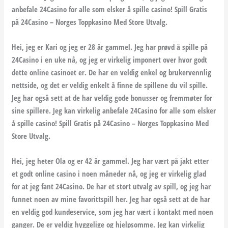
anbefale 24Casino for alle som elsker å spille casino! Spill Gratis
på 24Casino – Norges Toppkasino Med Store Utvalg.
Hei, jeg er Kari og jeg er 28 år gammel. Jeg har prøvd å spille på
24Casino i en uke nå, og jeg er virkelig imponert over hvor godt
dette online casinoet er. De har en veldig enkel og brukervennlig
nettside, og det er veldig enkelt å finne de spillene du vil spille.
Jeg har også sett at de har veldig gode bonusser og fremmøter for
sine spillere. Jeg kan virkelig anbefale 24Casino for alle som elsker
å spille casino! Spill Gratis på 24Casino – Norges Toppkasino Med
Store Utvalg.
Hei, jeg heter Ola og er 42 år gammel. Jeg har vært på jakt etter
et godt online casino i noen måneder nå, og jeg er virkelig glad
for at jeg fant 24Casino. De har et stort utvalg av spill, og jeg har
funnet noen av mine favorittspill her. Jeg har også sett at de har
en veldig god kundeservice, som jeg har vært i kontakt med noen
ganger. De er veldig hyggelige og hjelpsomme. Jeg kan virkelig