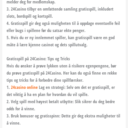
melder deg for medlemskap.
3. 24Casino tilbyr en omfattende samling gratisspill, inkludert
slots, bordspill og kortspill.
4. Gratisspill gir deg også muligheten til å oppdage eventuelle feil
eller bugs i spillene før du satsar ekte penger.
5. Hvis du er ny innlemmet spiller, kan gratisspill være en god
måte å lære kjenne casinot og dets spillutvalg.
Gratisspill på 24Casino: Tips og Tricks
Hvis du ønsker å prøve lykken uten å risikere egenpengene, bør
du prøve gratisspill på 24Casino. Her kan du også finne en rekke
tips og tricks for å forbedre dine spillfærsker.
1.
24casino online
Lag en strategi: Selv om det er gratisspill, er
det viktig å ha en plan for hvordan du vil spille.
2. Velg spill med høyest betalt utbytte: Slik sikrer du deg bedre
odds for å vinne.
3. Bruk bonuser og gratisspinn: Dette gir deg ekstra muligheter til
å vinne.