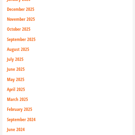
December 2025
November 2025
October 2025
September 2025
August 2025
July 2025
June 2025
May 2025
April 2025
March 2025
February 2025
September 2024
June 2024