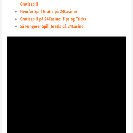
Gratisspill
Hvorfor Spill Gratis på 24Casino?
Gratisspill på 24Casino: Tips og Tricks
Så Fungerer Spill Gratis på 24Casino