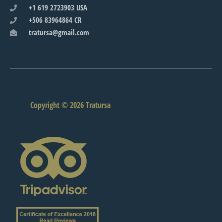
+1 619 2723903 USA
+506 83964864 CR
tratursa@gmail.com
Copyright © 2026 Tratursa