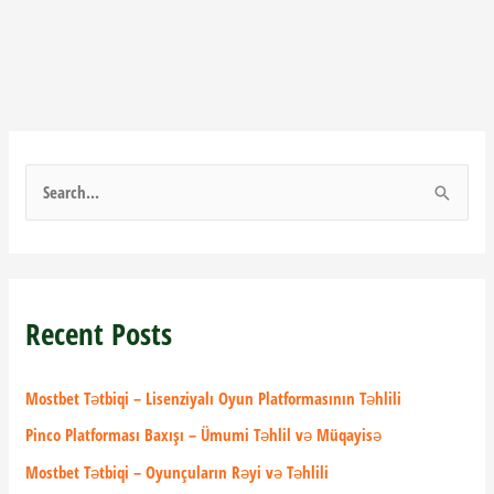
S
e
a
r
Recent Posts
c
h
f
Mostbet Tətbiqi – Lisenziyalı Oyun Platformasının Təhlili
o
Pinco Platforması Baxışı – Ümumi Təhlil və Müqayisə
r
Mostbet Tətbiqi – Oyunçuların Rəyi və Təhlili