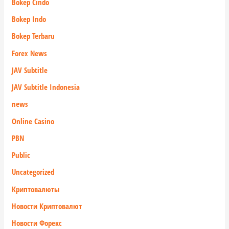
Bokep Cindo
Bokep Indo
Bokep Terbaru
Forex News
JAV Subtitle
JAV Subtitle Indonesia
news
Online Casino
PBN
Public
Uncategorized
Криптовалюты
Новости Криптовалют
Новости Форекс