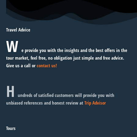
Travel Advice
W
e provide you with the insights and the best offers in the
tour market, feel free, no obligation just simple and free advice.
Give us a call or
contact us!
H
undreds of satisfied customers will provide you with
unbiased references and honest review at
Trip Advisor
Tours